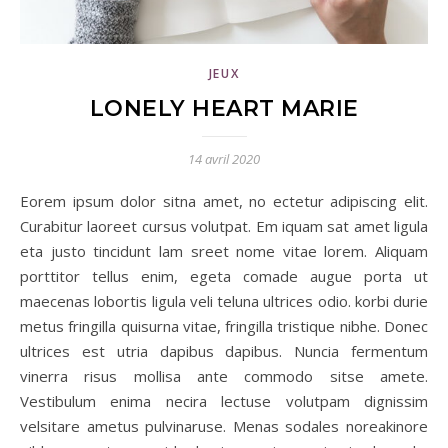
JEUX
LONELY HEART MARIE
14 avril 2020
Eorem ipsum dolor sitna amet, no ectetur adipiscing elit.
Curabitur laoreet cursus volutpat. Em iquam sat amet ligula
eta justo tincidunt lam sreet nome vitae lorem. Aliquam
porttitor tellus enim, egeta comade augue porta ut
maecenas lobortis ligula veli teluna ultrices odio. korbi durie
metus fringilla quisurna vitae, fringilla tristique nibhe. Donec
ultrices est utria dapibus dapibus. Nuncia fermentum
vinerra risus mollisa ante commodo sitse amete.
Vestibulum enima necira lectuse volutpam dignissim
velsitare ametus pulvinaruse. Menas sodales noreakinore