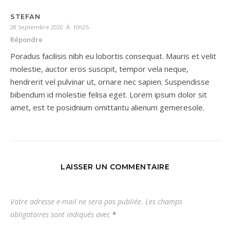
STEFAN
28 Septembre 2020 À 10h25
Répondre
Poradus facilisis nibh eu lobortis consequat. Mauris et velit
molestie, auctor eros suscipit, tempor vela neque,
hendrerit vel pulvinar ut, ornare nec sapien. Suspendisse
bibendum id molestie felisa eget. Lorem ipsum dolor sit
amet, est te posidnium omittantu alienum gemeresole.
LAISSER UN COMMENTAIRE
Votre adresse e-mail ne sera pas publiée.
Les champs
obligatoires sont indiqués avec
*