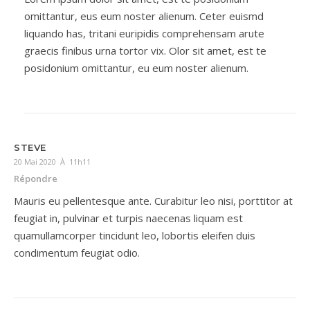
omittantur, eus eum noster alienum. Ceter euismd
liquando has, tritani euripidis comprehensam arute
graecis finibus urna tortor vix. Olor sit amet, est te
posidonium omittantur, eu eum noster alienum.
STEVE
20 Mai 2020 À 11h11
Répondre
Mauris eu pellentesque ante. Curabitur leo nisi, porttitor at
feugiat in, pulvinar et turpis naecenas liquam est
quamullamcorper tincidunt leo, lobortis eleifen duis
condimentum feugiat odio.