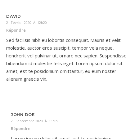
DAVID
21 Février 2020 À 12h20
Répondre
Sed facilisis nibh eu lobortis consequat. Mauris et velit
molestie, auctor eros suscipit, tempor vela neque,
hendrerit vel pulvinar ut, ornare nec sapien. Suspendisse
bibendum id molestie felis eget. Lorem ipsum dolor sit
amet, est te posidonium omittantur, eu eum noster
alienum graecis vix.
JOHN DOE
28 Septembre 2020 À 13h09
Répondre
Lorem ipsum dolor sit amet, est te posidonium