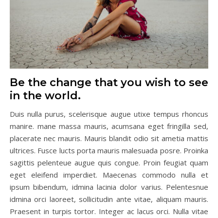
Be the change that you wish to see
in the world.
Duis nulla purus, scelerisque augue utixe tempus rhoncus
manire. mane massa mauris, acumsana eget fringilla sed,
placerate nec mauris. Mauris blandit odio sit ametia mattis
ultrices. Fusce lucts porta mauris malesuada posre. Proinka
sagittis pelenteue augue quis congue. Proin feugiat quam
eget eleifend imperdiet. Maecenas commodo nulla et
ipsum bibendum, idmina lacinia dolor varius. Pelentesnue
idmina orci laoreet, sollicitudin ante vitae, aliquam mauris.
Praesent in turpis tortor. Integer ac lacus orci. Nulla vitae