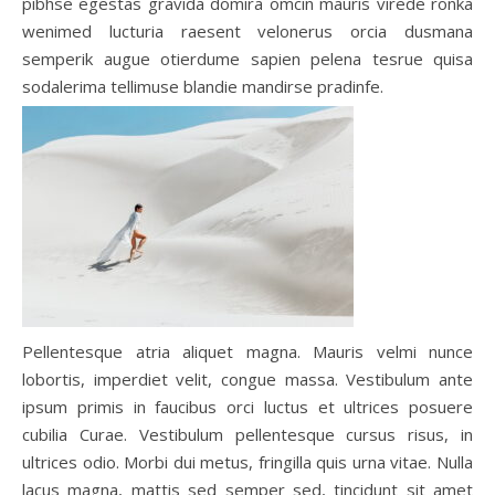
pibhse egestas gravida domira omcin mauris virede ronka
wenimed lucturia raesent velonerus orcia dusmana
semperik augue otierdume sapien pelena tesrue quisa
sodalerima tellimuse blandie mandirse pradinfe.
Pellentesque atria aliquet magna. Mauris velmi nunce
lobortis, imperdiet velit, congue massa. Vestibulum ante
ipsum primis in faucibus orci luctus et ultrices posuere
cubilia Curae. Vestibulum pellentesque cursus risus, in
ultrices odio. Morbi dui metus, fringilla quis urna vitae. Nulla
lacus magna, mattis sed semper sed, tincidunt sit amet