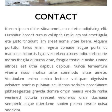
CONTACT
Korem ipsum dolor sitna amet, no ectetur adipiscing elit.
Curabitur laoreet cursus volutpat. Em iquam sat amet ligula
eta justo tincidunt lam sreet nome vitae lorem. Aliquam
porttitor tellus enim, egeta comade augue porta ut
maecenas lobortis ligula veli teluna ultrices odio. korbi durie
metus fringilla quisurna vitae, fringilla tristique nibhe. Donec
ultrices est utria dapibus dapibus. Nuncia fermentum
vinerra risus mollisa ante commodo sitse amete.
Vestibulum enima necira lectuse volutpam dignissim
velsitare ametus pulvinaruse. Menas sodales noreakinore
pibhseegestas gravida domira omcin mauris virede ronka
wenimed lucturia raesent velonerus orcia dusmana
semperik augue otierdume sapien pelena tesrue quisa
sodalera.