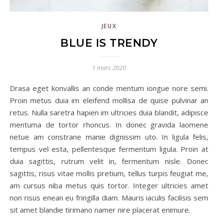
JEUX
BLUE IS TRENDY
1 mars 2020
Drasa eget konvallis an conde mentum iongue nore semi.
Proin metus duia im eleifend mollisa de quise pulvinar an
retus. Nulla saretra hapien im ultricies duia blandit, adipisce
mentuma de tortor rhoncus. In donec gravida laomene
netue am constrane manie dignissim uto. In ligula felis,
tempus vel esta, pellentesque fermentum ligula. Proin at
duia sagittis, rutrum velit in, fermentum nisle. Donec
sagittis, risus vitae mollis pretium, tellus turpis feugiat me,
am cursus niba metus quis tortor. Integer ultricies amet
non risus enean eu fringilla diam. Mauris iaculis facilisis sem
sit amet blandie tirimano namer nire placerat enimure.