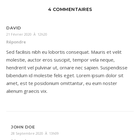
4 COMMENTAIRES
DAVID
21 Février 2020 À 12h20
Répondre
Sed facilisis nibh eu lobortis consequat. Mauris et velit
molestie, auctor eros suscipit, tempor vela neque,
hendrerit vel pulvinar ut, ornare nec sapien. Suspendisse
bibendum id molestie felis eget. Lorem ipsum dolor sit
amet, est te posidonium omittantur, eu eum noster
alienum graecis vix.
JOHN DOE
28 Septembre 2020 À 13h09