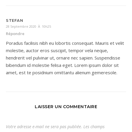
STEFAN
28 Septembre 2020 À 10h25
Répondre
Poradus facilisis nibh eu lobortis consequat. Mauris et velit
molestie, auctor eros suscipit, tempor vela neque,
hendrerit vel pulvinar ut, ornare nec sapien. Suspendisse
bibendum id molestie felisa eget. Lorem ipsum dolor sit
amet, est te posidnium omittantu alienum gemeresole.
LAISSER UN COMMENTAIRE
Votre adresse e-mail ne sera pas publiée.
Les champs