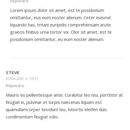
Répondre
Lorem ipsum dolor sit amet, est te posidonium
omittantur, eus eum noster alienum. Ceter euismd
liquando has, tritani euripidis comprehensam arute
graecis finibus urna tortor vix. Olor sit amet, est te
posidonium omittantur, eu eum noster alienum.
STEVE
20 Mai 2020 À 11h11
Répondre
Mauris eu pellentesque ante. Curabitur leo nisi, porttitor at
feugiat in, pulvinar et turpis naecenas liquam est
quamullamcorper tincidunt leo, lobortis eleifen duis
condimentum feugiat odio.