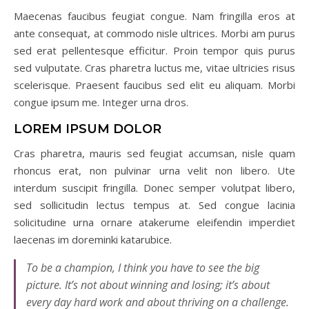
Maecenas faucibus feugiat congue. Nam fringilla eros at
ante consequat, at commodo nisle ultrices. Morbi am purus
sed erat pellentesque efficitur. Proin tempor quis purus
sed vulputate. Cras pharetra luctus me, vitae ultricies risus
scelerisque. Praesent faucibus sed elit eu aliquam. Morbi
congue ipsum me. Integer urna dros.
LOREM IPSUM DOLOR
Cras pharetra, mauris sed feugiat accumsan, nisle quam
rhoncus erat, non pulvinar urna velit non libero. Ute
interdum suscipit fringilla. Donec semper volutpat libero,
sed sollicitudin lectus tempus at. Sed congue lacinia
solicitudine urna ornare atakerume eleifendin imperdiet
laecenas im doreminki katarubice.
To be a champion, I think you have to see the big
picture. It’s not about winning and losing; it’s about
every day hard work and about thriving on a challenge.